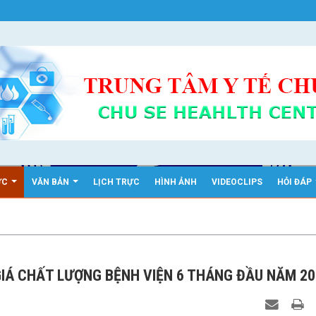
ỨC
VĂN BẢN
LỊCH TRỰC
HÌNH ẢNH
VIDEOCLIPS
HỎI ĐÁP
IÁ CHẤT LƯỢNG BỆNH VIỆN 6 THÁNG ĐẦU NĂM 20