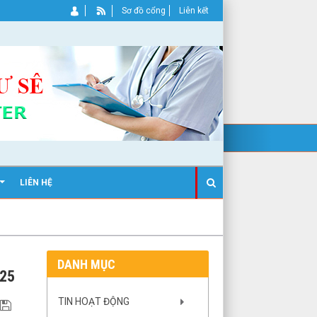
Sơ đồ cổng
Liên kết
LIÊN HỆ
DANH MỤC
25
TIN HOẠT ĐỘNG