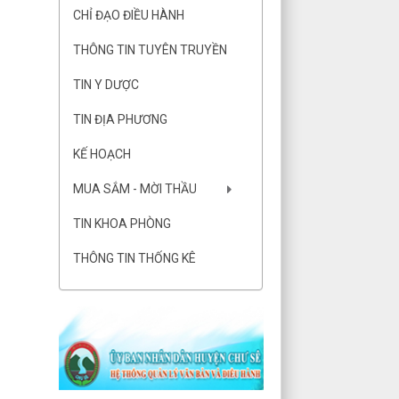
CHỈ ĐẠO ĐIỀU HÀNH
THÔNG TIN TUYÊN TRUYỀN
TIN Y DƯỢC
TIN ĐỊA PHƯƠNG
KẾ HOẠCH
MUA SẮM - MỜI THẦU
TIN KHOA PHÒNG
THÔNG TIN THỐNG KÊ