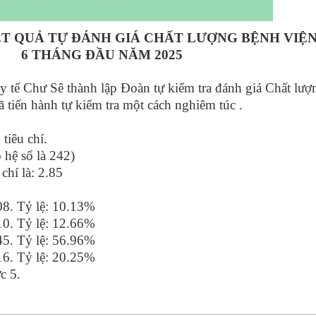
Ự ĐÁNH GIÁ CHẤT LƯỢNG BỆNH VIỆ
U NĂM 2025
 Chư Sê thành lập Đoàn tự kiểm tra đánh giá Chất lượ
 tiến hành tự kiểm tra một cách nghiêm túc .
iêu chí.
ệ số là 242)
í là: 2.85
 Tỷ lệ: 10.13%
 Tỷ lệ: 12.66%
 Tỷ lệ: 56.96%
 Tỷ lệ: 20.25%
 5.