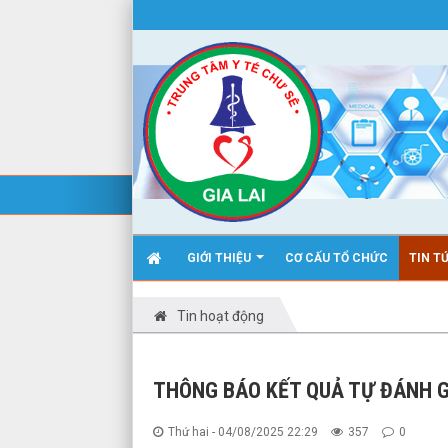
GIỚI THIỆU
CƠ CẤU TỔ CHỨC
TIN T
Tin hoạt động
THÔNG BÁO KẾT QUẢ TỰ ĐÁNH G
Thứ hai - 04/08/2025 22:29
357
0