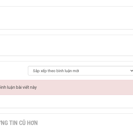
nh luận bài viết này
NG TIN CŨ HƠN