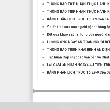
THÔNG BÁO TIẾP NHẬN THỰC HÀNH K
THÔNG BÁO TIẾP NHẬN THỰC HÀNH K
BẢNG PHÂN LỊCH TRỰC Từ 8-9 đến 14
Ý kiến tích cực của người bệnh- Động lự
Kết quả khảo sát hài lòng của người dân
HƯỞNG ỨNG NGÀY AN TOÀN NGƯỜI BỆN
THÔNG BÁO TRIỂN KHAI BỆNH ÁN ĐIỆN
Tập huấn Cập nhật các văn bản về Chất
LỜI CẢM ƠN NHÂN NGÀY ĐẦU TIÊN TRI
BẢNG PHÂN LỊCH TRỰC Từ 29-9 đến 0