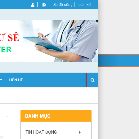
Sơ đồ cổng
Liên kết
LIÊN HỆ
DANH MỤC
TIN HOẠT ĐỘNG