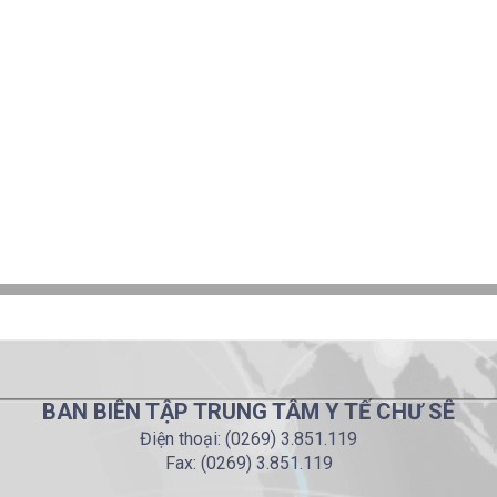
BAN BIÊN TẬP TRUNG TÂM Y TẾ CHƯ SÊ
Điện thoại: (0269) 3.851.119
Fax: (0269) 3.851.119