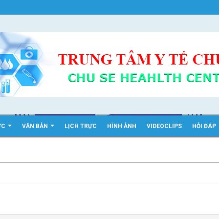
ỨC
VĂN BẢN
LỊCH TRỰC
HÌNH ẢNH
VIDEOCLIPS
HỎI ĐÁP