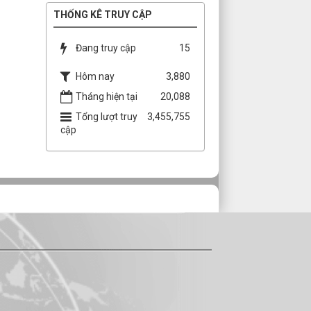
THỐNG KÊ TRUY CẬP
Đang truy cập
15
Hôm nay
3,880
Tháng hiện tại
20,088
Tổng lượt truy
3,455,755
cập