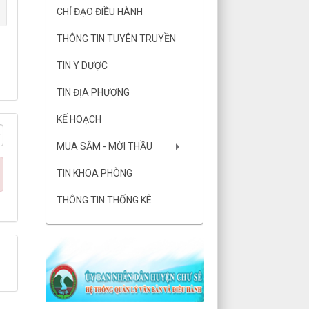
CHỈ ĐẠO ĐIỀU HÀNH
THÔNG TIN TUYÊN TRUYỀN
TIN Y DƯỢC
TIN ĐỊA PHƯƠNG
KẾ HOẠCH
MUA SẮM - MỜI THẦU
TIN KHOA PHÒNG
THÔNG TIN THỐNG KÊ